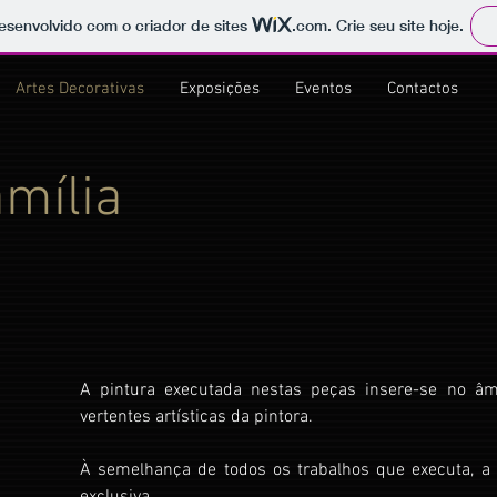
 desenvolvido com o criador de sites
.com
. Crie seu site hoje.
Artes Decorativas
Exposições
Eventos
Contactos
amília
A pintura executada nestas peças insere-se no âm
vertentes artísticas da pintora.
À semelhança de todos os trabalhos que executa, a cr