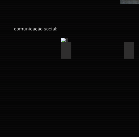
comunicação social:
Flyer
Diár
5fev2